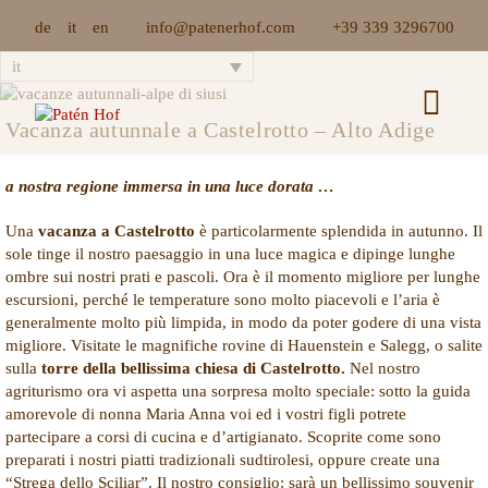
Salta
de
it
en
info@patenerhof.com
+39 339 3296700
al
contenuto
it
Vacanza autunnale a Castelrotto – Alto Adige
a nostra regione immersa in una luce dorata …
Una
vacanza a Castelrotto
è particolarmente splendida in autunno. Il
sole tinge il nostro paesaggio in una luce magica e dipinge lunghe
ombre sui nostri prati e pascoli. Ora è il momento migliore per lunghe
escursioni, perché le temperature sono molto piacevoli e l’aria è
generalmente molto più limpida, in modo da poter godere di una vista
migliore. Visitate le magnifiche rovine di Hauenstein e Salegg, o salite
sulla
torre della bellissima chiesa di Castelrotto.
Nel nostro
agriturismo ora vi aspetta una sorpresa molto speciale: sotto la guida
amorevole di nonna Maria Anna voi ed i vostri figli potrete
partecipare a corsi di cucina e d’artigianato. Scoprite come sono
preparati i nostri piatti tradizionali sudtirolesi, oppure create una
“Strega dello Sciliar”. Il nostro consiglio: sarà un bellissimo souvenir