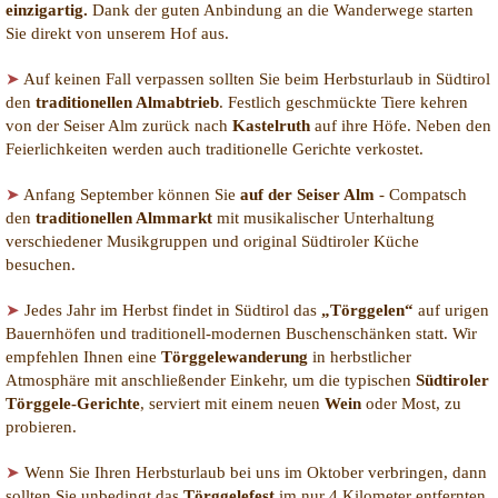
einzigartig.
Dank der guten Anbindung an die Wanderwege starten
Sie direkt von unserem Hof aus.
➤
Auf keinen Fall verpassen sollten Sie beim Herbsturlaub in Südtirol
den
traditionellen Almabtrieb
. Festlich geschmückte Tiere kehren
von der Seiser Alm zurück nach
Kastelruth
auf ihre Höfe. Neben den
Feierlichkeiten werden auch traditionelle Gerichte verkostet.
➤
Anfang September können Sie
auf der Seiser Alm
- Compatsch
den
traditionellen Almmarkt
mit musikalischer Unterhaltung
verschiedener Musikgruppen und original Südtiroler Küche
besuchen.
➤
Jedes Jahr im Herbst findet in Südtirol das
„Törggelen“
auf urigen
Bauernhöfen und traditionell-modernen Buschenschänken statt. Wir
empfehlen Ihnen eine
Törggelewanderung
in herbstlicher
Atmosphäre mit anschließender Einkehr, um die typischen
Südtiroler
Törggele-Gerichte
, serviert mit einem neuen
Wein
oder Most, zu
probieren.
➤
Wenn Sie Ihren Herbsturlaub bei uns im Oktober verbringen, dann
sollten Sie unbedingt das
Törggelefest
im nur 4 Kilometer entfernten