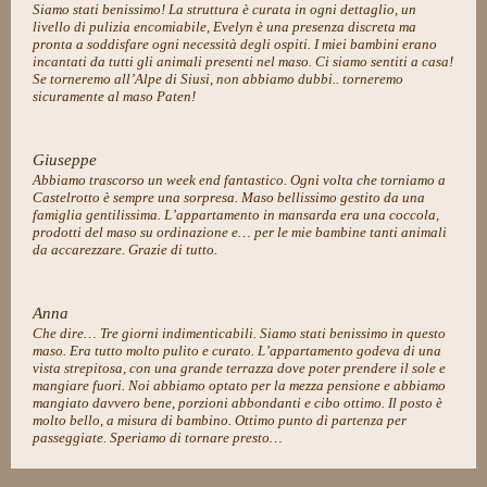
Siamo stati benissimo! La struttura è curata in ogni dettaglio, un
livello di pulizia encomiabile, Evelyn è una presenza discreta ma
pronta a soddisfare ogni necessità degli ospiti. I miei bambini erano
incantati da tutti gli animali presenti nel maso. Ci siamo sentiti a casa!
Se torneremo all’Alpe di Siusi, non abbiamo dubbi.. torneremo
sicuramente al maso Paten!
Giuseppe
Abbiamo trascorso un week end fantastico. Ogni volta che torniamo a
Castelrotto è sempre una sorpresa. Maso bellissimo gestito da una
famiglia gentilissima. L’appartamento in mansarda era una coccola,
prodotti del maso su ordinazione e… per le mie bambine tanti animali
da accarezzare. Grazie di tutto.
Anna
Che dire… Tre giorni indimenticabili. Siamo stati benissimo in questo
maso. Era tutto molto pulito e curato. L’appartamento godeva di una
vista strepitosa, con una grande terrazza dove poter prendere il sole e
mangiare fuori. Noi abbiamo optato per la mezza pensione e abbiamo
mangiato davvero bene, porzioni abbondanti e cibo ottimo. Il posto è
molto bello, a misura di bambino. Ottimo punto di partenza per
passeggiate. Speriamo di tornare presto…