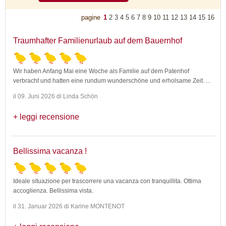
pagine
1
2
3
4
5
6
7
8
9
10
11
12
13
14
15
16
Traumhafter Familienurlaub auf dem Bauernhof
Wir haben Anfang Mai eine Woche als Familie auf dem Patenhof
verbracht und hatten eine rundum wunderschöne und erholsame Zeit.
...
il 09. Juni 2026 di Linda Schön
leggi recensione
Bellissima vacanza !
Ideale situazione per trascorrere una vacanza con tranquillita. Ottima
accoglienza. Bellissima vista.
il 31. Januar 2026 di Karine MONTENOT