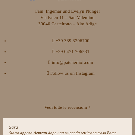
Fam. Ingemar und Evelyn Plunger
Via Paten 11 – San Valentino
39040 Castelrotto – Alto Adige
+39 339 3296700
+39 0471 706531
info@patenerhof.com
Follow us on Instagram
Vedi tutte le recensioni >
Sara
Siamo appena rientrati dopo una stupenda settimana maso Paten.