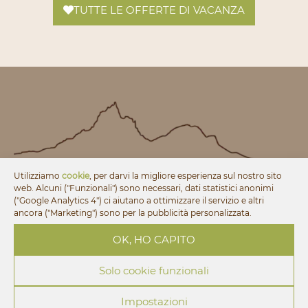
TUTTE LE OFFERTE DI VACANZA
Utilizziamo
cookie
, per darvi la migliore esperienza sul nostro sito
web. Alcuni ("Funzionali") sono necessari, dati statistici anonimi
("Google Analytics 4") ci aiutano a ottimizzare il servizio e altri
ancora ("Marketing") sono per la pubblicità personalizzata.
Arrivare a Castelrotto
OK, HO CAPITO
Impressioni del maso
Solo cookie funzionali
Prezzi & servizi inclusi
Impostazioni