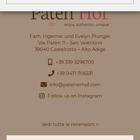
Fam. Ingemar und Evelyn Plunger
Via Paten 11 – San Valentino
39040 Castelrotto – Alto Adige
+39 339 3296700
+39 0471 706531
info@patenerhof.com
Follow us on Instagram
Vedi tutte le recensioni >