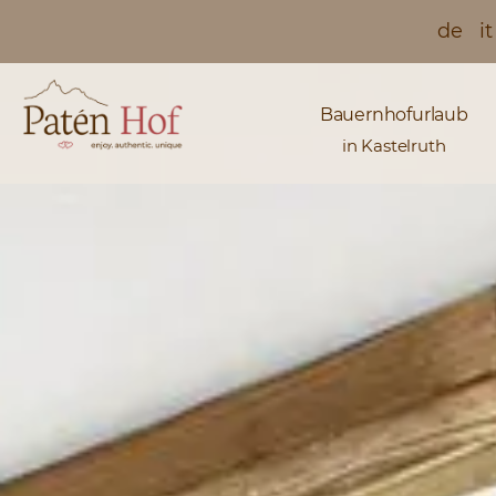
de
it
Bauernhofurlaub
in Kastelruth