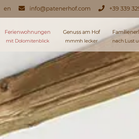
en
info@patenerhof.com
+39 339 3
Ferienwohnungen
Genuss am Hof
Familiener
mit Dolomitenblick
mmmh lecker
nach Lust 