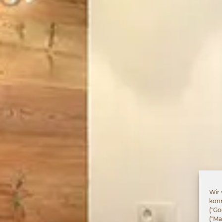
Wir
könn
("Go
("Ma