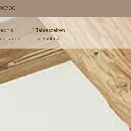
296700
lebnis
4 Jahreszeiten
und Laune
in Südtirol