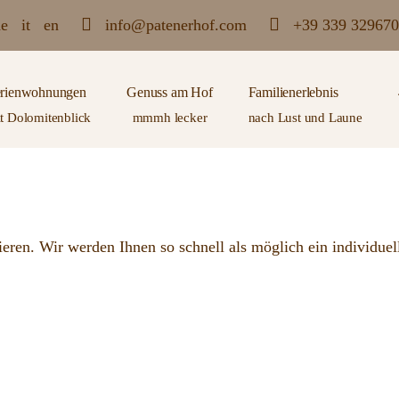
e
it
en
info@patenerhof.com
+39 339 329670
rienwohnungen
Genuss am Hof
Familienerlebnis
t Dolomitenblick
mmmh lecker
nach Lust und Laune
sieren. Wir werden Ihnen so schnell als möglich ein individue