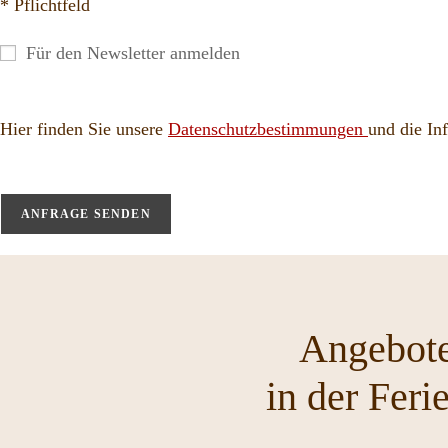
* Pflichtfeld
l
a
Für den Newsletter anmelden
s
s
e
Hier finden Sie unsere
Datenschutzbestimmungen
und die In
d
B
i
i
e
t
s
t
e
e
s
l
F
Angebote
a
e
s
l
in der Feri
s
d
e
l