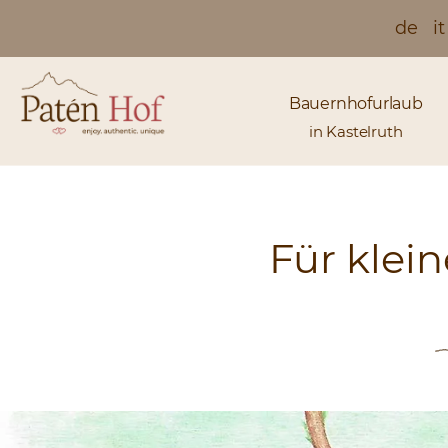
de
it
Bauernhofurlaub
in Kastelruth
Für klei