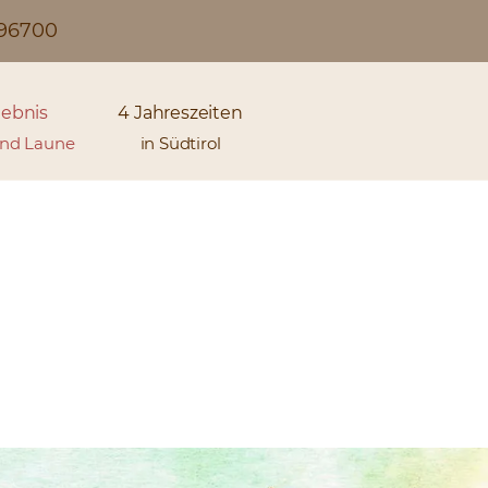
296700
lebnis
4 Jahreszeiten
und Laune
in Südtirol