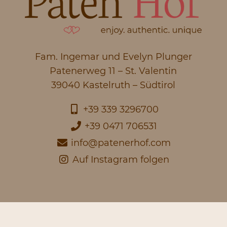
Fam. Ingemar und Evelyn Plunger
Patenerweg 11 – St. Valentin
39040 Kastelruth – Südtirol
+39 339 3296700
+39 0471 706531
info@patenerhof.com
Auf Instagram folgen