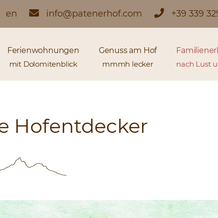
en
info@patenerhof.com
+39 339 3
Ferienwohnungen
Genuss am Hof
Familiener
mit Dolomitenblick
mmmh lecker
nach Lust 
ne Hofentdecker