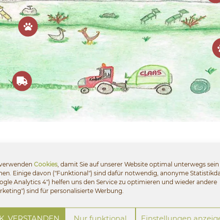
 verwenden
Cookies
, damit Sie auf unserer Website optimal unterwegs sein
en. Einige davon ("Funktional") sind dafür notwendig, anonyme Statistikd
ogle Analytics 4") helfen uns den Service zu optimieren und wieder andere
für Ihren Urlaub
rketing") sind für personalisierte Werbung.
K, VERSTANDEN
Nur funktional
Einstellungen anzeig