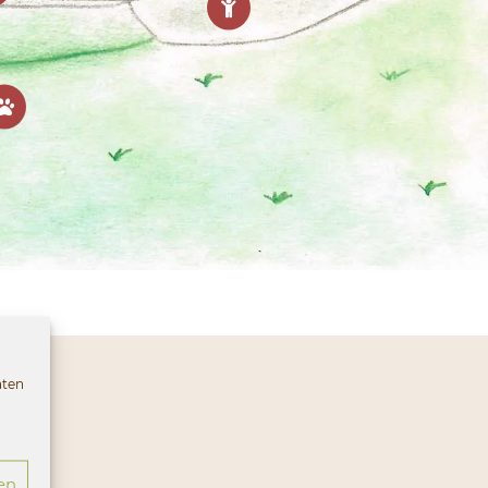
aten
en