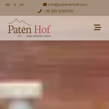
de
it
en
info@patenerhof.com
+39 339 3296700